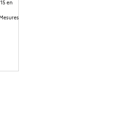
 15 en
 Mesures
les aux