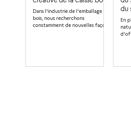
du 
Dans l'industrie de l'emballage en
bois, nous recherchons
En p
constamment de nouvelles façons
natu
de minimiser les déchets...
d'of
élev
la...