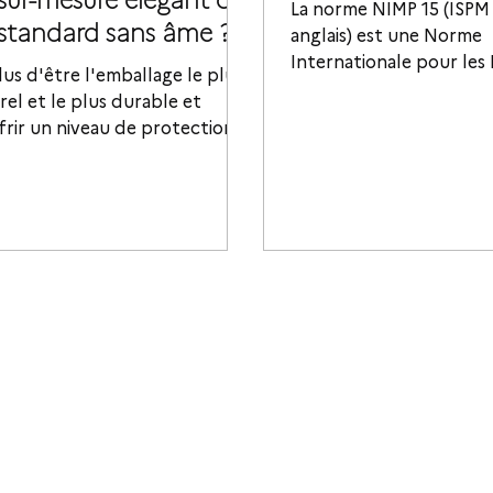
La norme NIMP 15 (ISPM
standard sans âme ?
anglais) est une Norme
Internationale pour les
lus d'être l'emballage le plus
Phytosanitaires applicab
rel et le plus durable et
emballages bois.
frir un niveau de protection
é pour vos bouteilles de vin,