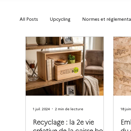
All Posts
Upcycling
Normes et réglementa
1 juil. 2024
2 min de lecture
18 jui
Recyclage : la 2e vie
Emb
créative de la caisse bois
du 