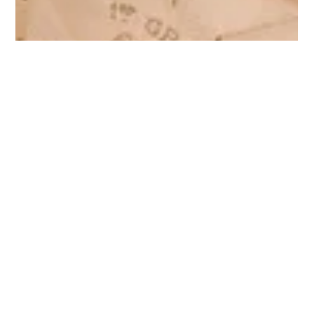
18 juin 2024
1 min de lecture
Emballage : vous préférez du sur-
mesure élégant ou du standard sans