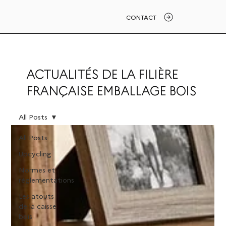
CONTACT
ACTUALITÉS DE LA FILIÈRE
FRANÇAISE EMBALLAGE BOIS
All Posts
All Posts
Upcycling
Normes et
réglementations
Les atouts
de la caisse
bois