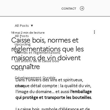
CONTACT
All Posts
18 mai
2 min de lecture
All Posts
Caisse bois, normes et
Upcycling
réglementations que les
Normes et réglementations
maisons de vin doivent
Les atouts de la caisse bois
connaître
AFCB
Développement Durable
Dans l’univers des vins et spiritueux, 
chaque détail compte : la qualité du vin, 
Etudes
l’image du domaine… et aussi 
l’emballage 
qui protège et transporte les bouteilles
.
La caisse bois, symbole d’élégance et de 