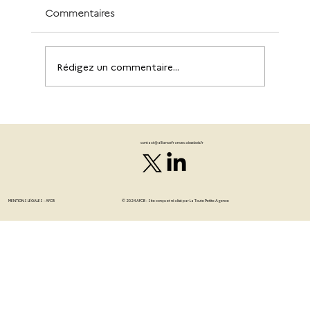
Commentaires
Rédigez un commentaire...
L’importance de la certification PEFC
ou FSC pour un emballage bois
contact@alliancefrancecaissebois.fr
responsable.
MENTIONS LÉGALES - AFCB
© 2024 AFCB - Site conçu et réalisé par
La Toute Petite Agence