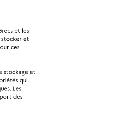
Grecs et les 
 stocker et 
pour ces 
e stockage et 
priétés qui 
ues. Les 
sport des 