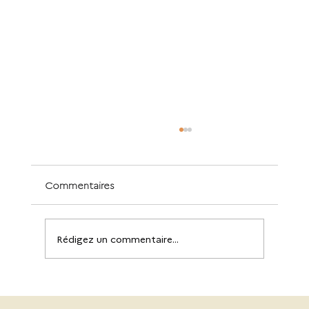
Commentaires
Rédigez un commentaire...
Caisse bois : AFCB porte la voix du
secteur à l’Assemblée nationale