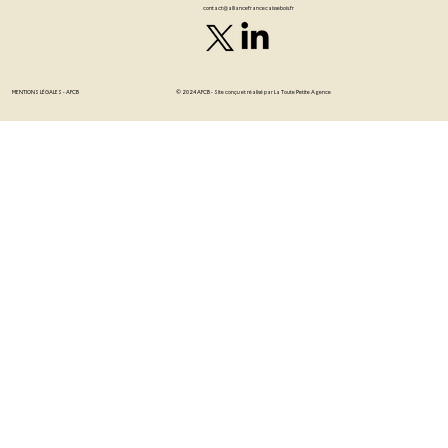
contact@alliancefrancecaissebois.fr
MENTIONS LÉGALES - AFCB
© 2024 AFCB - Site conçu et réalisé par
La Toute Petite Agence