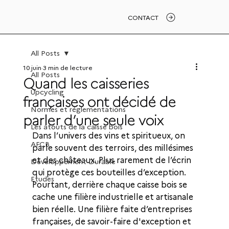
CONTACT
All Posts
10 juin
3 min de lecture
All Posts
Quand les caisseries
Upcycling
françaises ont décidé de
Normes et réglementations
parler d’une seule voix
Les atouts de la caisse bois
Dans l’univers des vins et spiritueux, on 
AFCB
parle souvent des terroirs, des millésimes 
et des châteaux. Plus rarement de l’écrin 
Développement Durable
qui protège ces bouteilles d’exception.
Etudes
Pourtant, derrière chaque caisse bois se 
cache une filière industrielle et artisanale 
bien réelle. Une filière faite d’entreprises 
françaises, de savoir-faire d'exception et 