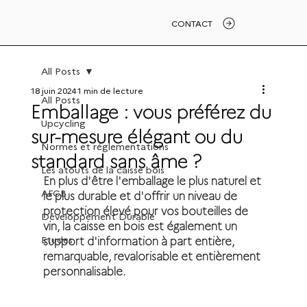
CONTACT
All Posts
18 juin 2024
1 min de lecture
All Posts
Emballage : vous préférez du
Upcycling
sur-mesure élégant ou du
Normes et réglementations
standard sans âme ?
Les atouts de la caisse bois
En plus d'être l'emballage le plus naturel et 
AFCB
le plus durable et d'offrir un niveau de 
protection élevé pour vos bouteilles de 
Développement Durable
vin, la caisse en bois est également un 
Etudes
support d'information à part entière, 
remarquable, revalorisable et entièrement 
personnalisable.