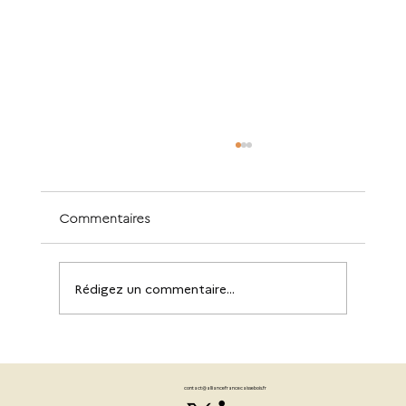
Commentaires
Rédigez un commentaire...
Caisseries françaises : entre artisanat
et industrie, l’avenir de la caisse bois
contact@alliancefrancecaissebois.fr
pour vin